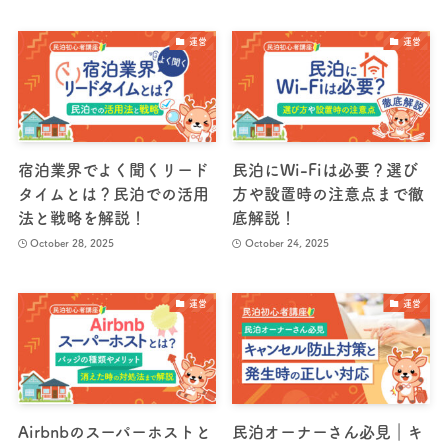
運営
運営
宿泊業界でよく聞くリード
民泊にWi-Fiは必要？選び
タイムとは？民泊での活用
方や設置時の注意点まで徹
法と戦略を解説！
底解説！
October 28, 2025
October 24, 2025
運営
運営
Airbnbのスーパーホストと
民泊オーナーさん必見｜キ